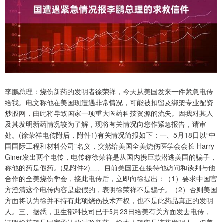
李鹏总理：烧伤新药的发明者徐荣祥，今天从美国发来一件紧急电传
给我。电文称他在美国现遭遇非常情况，可能被扣留及绑架专业配资
炒股网，由此将导致国家一项重大医药科技资源的流失。因我对其人
及其发明新药情况较为了解，现将有关情况向您作紧急报告，请审
处。(徐荣祥电传附后，附件1)有关情况简报如下：一、5月18日以“中
国国际工程和材料公司”名义，突然给美国全美烧伤医学会会长 Harry
Giner发出两个电传，电传称徐荣祥是从国内携巨款潜逃美国的骗子，
称他的药是假药。(见附件2)二、目前美国正在接待他访问和谈判与他
合作的全美烧伤学会，接此电传后，立即向徐提出：（1）要求中国官
方澄清这个电传内容是虚假的，表明徐荣祥不是骗子。（2）否则美国
方面将认为徐并不持有此项烧伤技术产权，也不是此药品真正的发明
人。三、据悉，卫生部科技司已于5月23日给美有关方面发去电传，