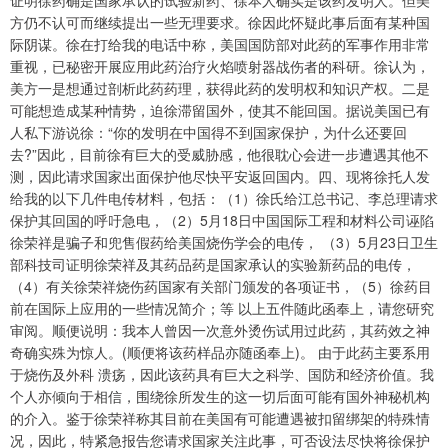
证明徐药确是国家承认的试验新药、徐本人确实是该药发明人。但美
方仍不认可而继续提出一些无理要求。徐因此怀疑此事后面有某种国
际阴谋。徐在打给我的电话中称，美国国防部对此药的军事作用非常
重视，已秘密开展应用此药治疗火焰喷射器战伤者的科研。徐认为，
美方一是想通过剖析此药药理，获得此药的发明权和知识产权。二是
可能想造成某种情势，迫徐滞留国外，使其不能回国。据说美国已有
人私下游说徐：“你的发明在中国得不到国家保护，为什么还要回
去?”因此，目前徐有巨大的受威胁感，他很耽心会进一步遭遇其他不
测，因此请求国家出面保护他尽快平安返回国内。四、现将徐托人发
给我的以下几件电传材料，包括：（1）徐氏给江总书记、李总理请求
保护其回国的呼吁急电，（2）5月18日中国国际工程和材料公司诬陷
徐荣祥是骗子和兜售假药给美国烧伤学会的电传， （3）5月23日卫生
部科技司证明徐荣祥及其药品药是国家承认的实验新药品的电传，
（4）有关徐荣祥烧伤药国家有关部门颁发的各项证书，（5）徐药目
前在国际上应用的一些情况简介；等 以上五件随此函奉上，请您研究
审阅。顺便说明：我本人曾因一次意外烫伤试用过此药，其药效之神
奇确实殊为惊人。(顺便将该药样品亦随函奉上)。 由于此药主要系用
于烧伤及外科 溃疡，因此该药具有巨大之科学、国防和经济价值。我
个人亦倾向于相信，围绕徐所发生的这一切后面可能有国外神秘机构
的介入。鉴于徐荣祥称其目前在美国有可能遭遇被扣留绑架的特殊情
况，因此，特紧急报告您请求国家关注此事，可否设法尽快将徐保护