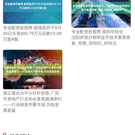
专业配资炒股网 丽珠医药于9月
专业配资炒股网 面部年轻化，
26日斥资499.79万元回购13.08
沈阳伊美尔韧带提升技术重塑青
万股A股
春_骨骼_软组织_的特点
搜正规合法平台杠杆炒股 广州
市房地产行业协会春茗圆满举行
——行业精英齐聚羊城 共绘发
展新篇