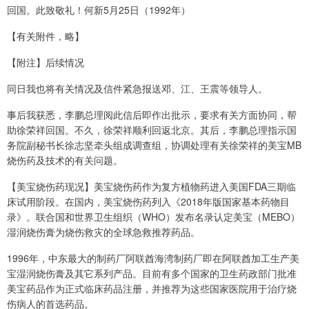
回国。此致敬礼！何新5月25日（1992年）
【有关附件，略】
【附注】后续情况
同日我也将有关情况及信件紧急报送邓、江、王震等领导人。
事后我获悉，李鹏总理阅此信后即作出批示，要求有关方面协同，帮
助徐荣祥回国。不久，徐荣祥顺利回返北京。其后，李鹏总理指示国
务院副秘书长徐志坚牵头组成调查组，协调处理有关徐荣祥的美宝MB
烧伤药及技术的有关问题。
【美宝烧伤药现况】美宝烧伤药作为复方植物药进入美国FDA三期临
床试用阶段。在国内，美宝烧伤药列入《2018年版国家基本药物目
录》。联合国和世界卫生组织（WHO）发布名录认定美宝（MEBO）
湿润烧伤膏为烧伤救灾的全球急救推荐药品。
1996年，中东最大的制药厂阿联酋海湾制药厂即在阿联酋加工生产美
宝湿润烧伤膏及其它系列产品。目前有多个国家的卫生药政部门批准
美宝药品作为正式临床药品注册，并推荐为这些国家医院用于治疗烧
伤病人的首选药品。