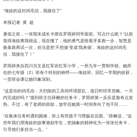
“海娃的这封鸡毛信，我接住了”
本报记者 黄 超
暑假之前，一张期末成长卡摆在罗雨婷同学面前。写点什么呢？“以前
觉得海娃离我很远，现在懂了，他的勇气是咬着牙多跑一步，智慧是
换条路再试一次，担当是把‘不想做’变成‘我来做’。海娃的这封鸡毛
信，我接住了！”
罗雨婷来自四川兴文县红军岩红军小学，一所九年一贯制学校。她所
在的七年级（2）班有个特别的称呼——海娃班。回忆一学期的收获，
一堂班会课让她印象深刻。
“这是你的鸡毛信：大扫除的工具间环境脏乱，值日时经常忽略。一天
内完成好吗？”接到班主任薛楸的任务卡，罗雨婷第一反应是脸有点发
热。不过，有了老师的鼓励，放学后她第一时间奔向了包干区……
“在集体任务时遇到困难，班上有些孩子习惯躲在后面。”薛楸说，“这
些年我们用海娃的故事激励学生，把抽象的精神化为一张张任务卡，
引导他们多担当一点。”