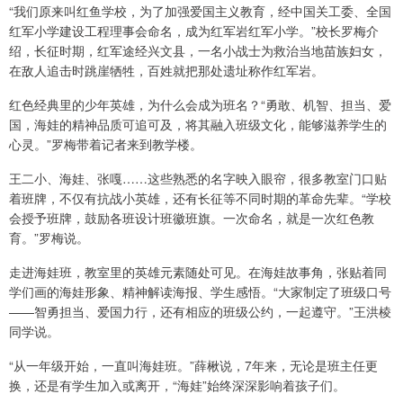
“我们原来叫红鱼学校，为了加强爱国主义教育，经中国关工委、全国
红军小学建设工程理事会命名，成为红军岩红军小学。”校长罗梅介
绍，长征时期，红军途经兴文县，一名小战士为救治当地苗族妇女，
在敌人追击时跳崖牺牲，百姓就把那处遗址称作红军岩。
红色经典里的少年英雄，为什么会成为班名？“勇敢、机智、担当、爱
国，海娃的精神品质可追可及，将其融入班级文化，能够滋养学生的
心灵。”罗梅带着记者来到教学楼。
王二小、海娃、张嘎……这些熟悉的名字映入眼帘，很多教室门口贴
着班牌，不仅有抗战小英雄，还有长征等不同时期的革命先辈。“学校
会授予班牌，鼓励各班设计班徽班旗。一次命名，就是一次红色教
育。”罗梅说。
走进海娃班，教室里的英雄元素随处可见。在海娃故事角，张贴着同
学们画的海娃形象、精神解读海报、学生感悟。“大家制定了班级口号
——智勇担当、爱国力行，还有相应的班级公约，一起遵守。”王洪棱
同学说。
“从一年级开始，一直叫海娃班。”薛楸说，7年来，无论是班主任更
换，还是有学生加入或离开，“海娃”始终深深影响着孩子们。