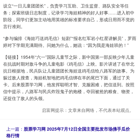
设立“一日儿童团团长”，负责学习互助、卫生监督、路队安全等任
务；探索班级日志制度，记录学习海娃精神的好人好事……进入初中
阶段，同学们更加主动地用英雄的标准要求自己，形成日用而不觉的
言行准则。
“参与编排《海娃巧送鸡毛信》短剧”“报名红军岩小红星讲解员”，罗雨
婷对下学期充满期待。问她为什么，她说：“因为我是海娃班的！”
【链接】1954年“六一”国际儿童节之际，新中国第一部反映少年儿童
在抗战时期对敌斗争的儿童电影《鸡毛信》上映。影片讲述了在华北
抗日根据地，民兵队让儿童团团长海娃送鸡毛信给八路军的故事。为
躲过敌人搜查，海娃机智地把鸡毛信绑在羊的尾巴下面，通过了关
卡。后来股票学习网，他发挥聪明才智、克服困难，把信送到。按照
信中提示，八路军与民兵炸毁鬼子的炮楼，夺回被抢的粮食、物资，
还捉住了敌人的头领。
启富网提示：文章来自网络，不代表本站观点。
上一篇：
股票学习网 2025年7月12日全国主要批发市场佛手瓜价
格行情