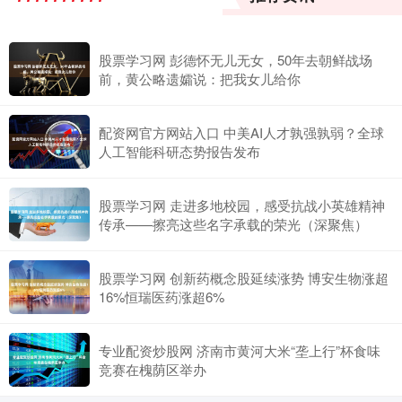
股票学习网 彭德怀无儿无女，50年去朝鲜战场
前，黄公略遗孀说：把我女儿给你
配资网官方网站入口 中美AI人才孰强孰弱？全球
人工智能科研态势报告发布
股票学习网 走进多地校园，感受抗战小英雄精神
传承——擦亮这些名字承载的荣光（深聚焦）
股票学习网 创新药概念股延续涨势 博安生物涨超
16%恒瑞医药涨超6%
专业配资炒股网 济南市黄河大米“垄上行”杯食味
竞赛在槐荫区举办