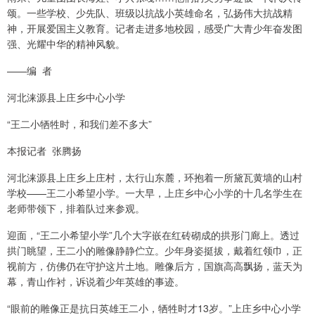
颂。一些学校、少先队、班级以抗战小英雄命名，弘扬伟大抗战精
神，开展爱国主义教育。记者走进多地校园，感受广大青少年奋发图
强、光耀中华的精神风貌。
——编 者
河北涞源县上庄乡中心小学
“王二小牺牲时，和我们差不多大”
本报记者 张腾扬
河北涞源县上庄乡上庄村，太行山东麓，环抱着一所黛瓦黄墙的山村
学校——王二小希望小学。一大早，上庄乡中心小学的十几名学生在
老师带领下，排着队过来参观。
迎面，“王二小希望小学”几个大字嵌在红砖砌成的拱形门廊上。透过
拱门眺望，王二小的雕像静静伫立。少年身姿挺拔，戴着红领巾，正
视前方，仿佛仍在守护这片土地。雕像后方，国旗高高飘扬，蓝天为
幕，青山作衬，诉说着少年英雄的事迹。
“眼前的雕像正是抗日英雄王二小，牺牲时才13岁。”上庄乡中心小学