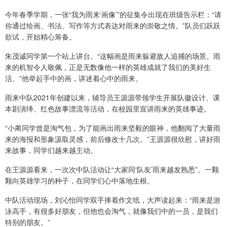
今年春季学期，一张“我为雨来‘画像’”的征集令出现在班级告示栏：“请
你通过绘画、书法、写作等方式表达对雨来的崇敬之情。”队员们跃跃
欲试，开始精心筹备。
朱茂诚同学第一个站上讲台。“这幅画是雨来躲避敌人追捕的场景。雨
来的机智令人敬佩，正是无数像他一样的英雄成就了我们的美好生
活。”他举起手中的画，讲述着心中的雨来。
雨来中队2021年创建以来，辅导员王源源带领学生开展队徽设计、课
本剧演绎、红色故事漂流等活动，在校园里宣讲雨来的英雄事迹。
“小蔺同学曾是淘气包，为了能画出雨来坚毅的眼神，他翻阅了大量雨
来的海报和形象汲取灵感，前后修改十几次。”王源源很欣慰，讲好雨
来故事，同学们越来越主动。
在王源源看来，一次次中队活动让“大家同‘队友’雨来越发熟悉”。一颗
颗向英雄学习的种子，在同学们心中落地生根。
中队活动现场，刘沁怡同学双手捧着作文纸，大声读起来：“雨来是游
泳高手，有很多好朋友，但他也会淘气，就像我们中的一员，是我们
特别的朋友。”