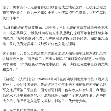
漫步于梅村实小，无锡各界抗日联合会成立地纪念碑、江抗东进纪念
碑等庄严矗立。作为一所革命小学，如何深挖红色资源，让红色基因
代代传承？
“从耳熟能详的英雄黄继光、邱少云，再到无锡的抗战英雄老校长陈枕
白、校友蔡凤仪，‘以英雄为名’建立中队是我们这所百年老校延续多年
的传统。”副校长陈娴介绍，少先队员通过阅读红色经典、探访先烈场
馆、采访优秀党员等方式加深对红色文化的理解。
这个暑假，几名队员再次作为志愿者走进无锡新四军江抗东进纪念馆
讲解红色文物。“都放假了，不出去玩吗？”面对观众的疑惑，朱淳欣
同学回答：“作为红色小学英雄中队的一员，讲好红色故事是我的光荣
和责任。”
【链接】《人民日报》1949年4月4日在第四版刊发文学作品《雨来没
有死》，受到读者好评。作品讲述了少年雨来为掩护躲在村里的八路
军交通员而被日军抓住，面对威逼利诱，他与敌人斗智斗勇，利用熟
悉的水乡环境和高超的水性成功脱险，保护了全村人的生命。新中国
成立后，作品节选入选语文教材，影响了一代代青少年。
四川兴文县红军岩红军小学