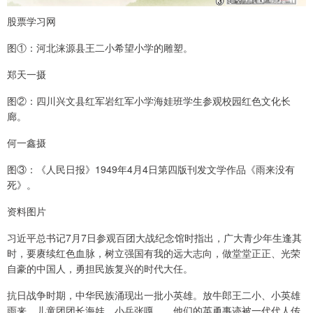
股票学习网
图①：河北涞源县王二小希望小学的雕塑。
郑天一摄
图②：四川兴文县红军岩红军小学海娃班学生参观校园红色文化长
廊。
何一鑫摄
图③：《人民日报》1949年4月4日第四版刊发文学作品《雨来没有
死》。
资料图片
习近平总书记7月7日参观百团大战纪念馆时指出，广大青少年生逢其
时，要赓续红色血脉，树立强国有我的远大志向，做堂堂正正、光荣
自豪的中国人，勇担民族复兴的时代大任。
抗日战争时期，中华民族涌现出一批小英雄。放牛郎王二小、小英雄
雨来、儿童团团长海娃、小兵张嘎……他们的英勇事迹被一代代人传