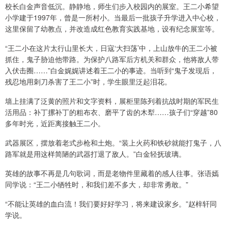
校长白金声音低沉。静静地，师生们步入校园内的展室。王二小希望
小学建于1997年，曾是一所村小。当最后一批孩子升学进入中心校，
这里保留了幼教点，并改造成红色教育实践基地，设有纪念展室等。
“王二小在这片太行山里长大，日寇‘大扫荡’中，上山放牛的王二小被
抓住，鬼子胁迫他带路。为保护八路军后方机关和群众，他将敌人带
入伏击圈……”白金娓娓讲述着王二小的事迹。当听到“鬼子发现后，
残忍地用刺刀杀害了王二小”时，学生眼里泛起泪花。
墙上挂满了泛黄的照片和文字资料，展柜里陈列着抗战时期的军民生
活用品：补丁摞补丁的粗布衣、磨平了齿的木犁……孩子们“穿越”80
多年时光，近距离接触王二小。
武器展区，摆放着老式步枪和土炮。“装上火药和铁砂就能打鬼子，八
路军就是用这样简陋的武器打退了敌人。”白金轻抚玻璃。
英雄的故事不再是几句歌词，而是老物件里藏着的感人往事。张语嫣
同学说：“王二小牺牲时，和我们差不多大，却非常勇敢。”
“不能让英雄的血白流！我们要好好学习，将来建设家乡。”赵梓轩同
学说。