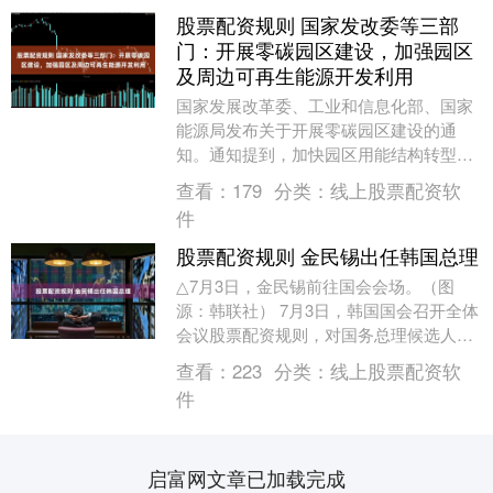
股票配资规则 国家发改委等三部
门：开展零碳园区建设，加强园区
及周边可再生能源开发利用
国家发展改革委、工业和信息化部、国家
能源局发布关于开展零碳园区建设的通
知。通知提到，加快园区用能结构转型。
加强园区及周边可再生能源开发利用股票
查看：
179
分类：
线上股票配资软
配资规则，支持园区....
件
股票配资规则 金民锡出任韩国总理
△7月3日，金民锡前往国会会场。（图
源：韩联社） 7月3日，韩国国会召开全体
会议股票配资规则，对国务总理候选人金
民锡的任命案进行表决。179名议员出席
查看：
223
分类：
线上股票配资软
了当天的会....
件
启富网文章已加载完成